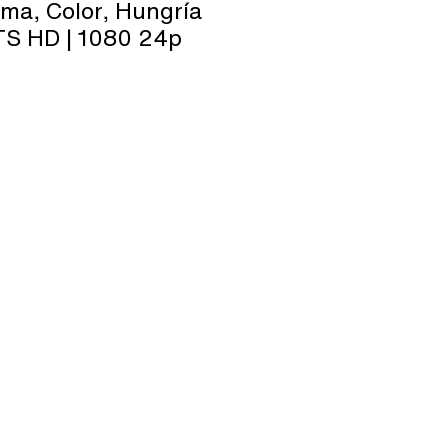
ama, Color, Hungría
 DTS HD | 1080 24p
aul Auslander es un prisionero húngaro
 de los hornos crematorios de
gado a quemar todos los cadáveres de
u propio pueblo pero, haciendo uso de
salvar de las llamas el cuerpo de un joven
 cree su hijo y buscar un rabino para
ecentemente.