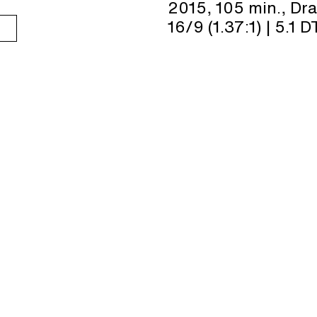
2015, 105 min., Dr
16/9 (1.37:1) | 5.1
SINOPSIS
Auschwitz, 1944. S
que trabaja en uno
Auschwitz. Es obli
los habitantes de s
su moral, trata de 
muchacho a quien él
poder enterrarlo d
INTÉRPRETES